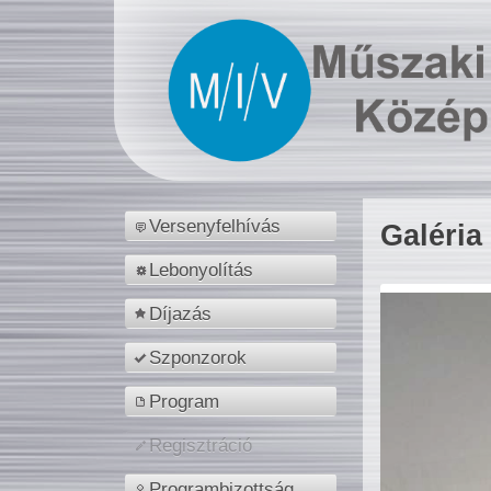
Versenyfelhívás
Galéria
Lebonyolítás
Díjazás
Szponzorok
Program
Regisztráció
Programbizottság