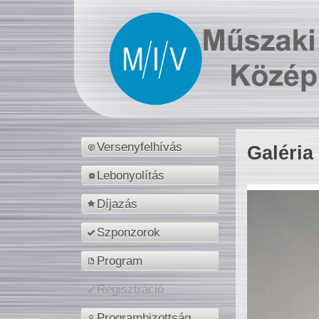
Versenyfelhívás
Galéria
Lebonyolítás
Díjazás
Szponzorok
Program
Regisztráció
Programbizottság