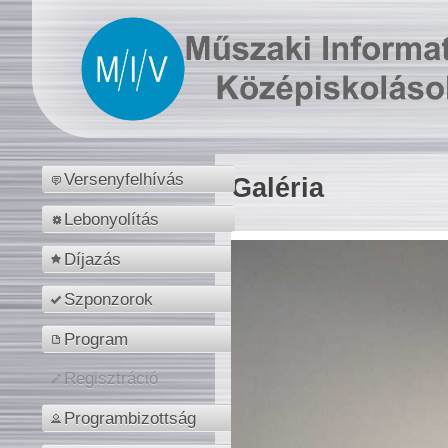
Versenyfelhívás
Galéria
Lebonyolítás
Díjazás
Szponzorok
Program
Regisztráció
Programbizottság