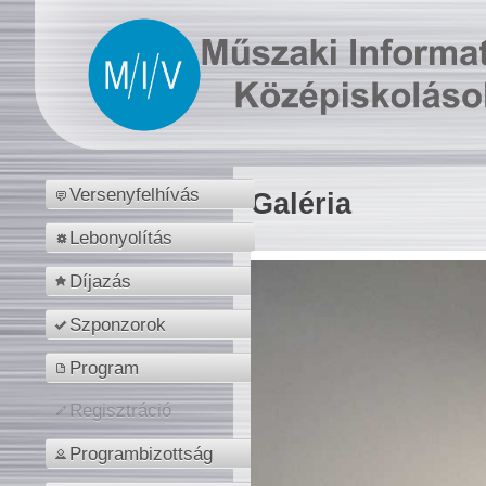
Versenyfelhívás
Galéria
Lebonyolítás
Díjazás
Szponzorok
Program
Regisztráció
Programbizottság