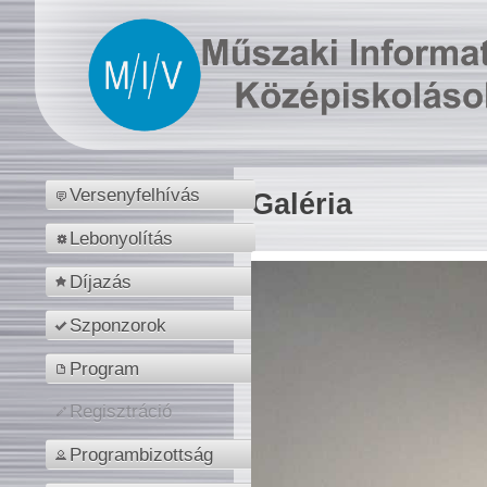
Versenyfelhívás
Galéria
Lebonyolítás
Díjazás
Szponzorok
Program
Regisztráció
Programbizottság