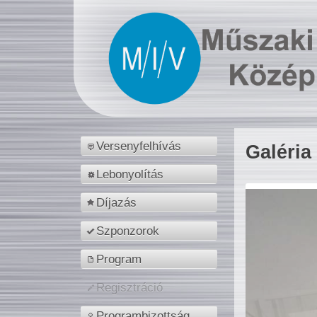
Versenyfelhívás
Galéria
Lebonyolítás
Díjazás
Szponzorok
Program
Regisztráció
Programbizottság