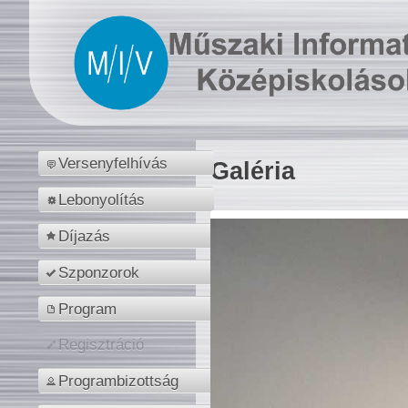
Versenyfelhívás
Galéria
Lebonyolítás
Díjazás
Szponzorok
Program
Regisztráció
Programbizottság