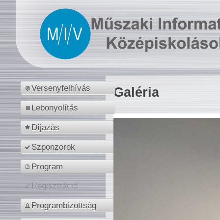
Versenyfelhívás
Galéria
Lebonyolítás
Díjazás
Szponzorok
Program
Regisztráció
Programbizottság