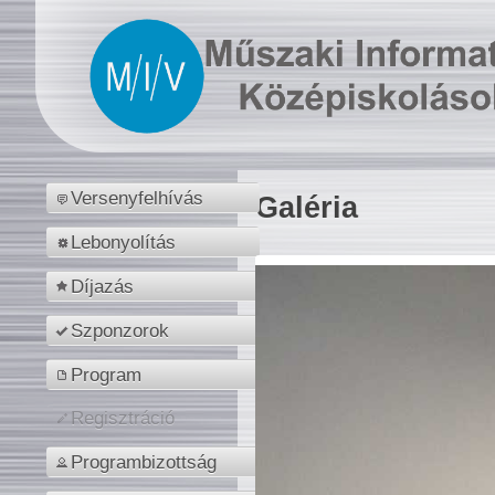
Versenyfelhívás
Galéria
Lebonyolítás
Díjazás
Szponzorok
Program
Regisztráció
Programbizottság