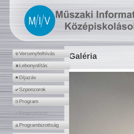
Versenyfelhívás
Galéria
Lebonyolítás
Díjazás
Szponzorok
Program
Regisztráció
Programbizottság