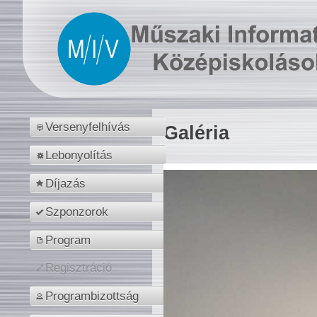
Versenyfelhívás
Galéria
Lebonyolítás
Díjazás
Szponzorok
Program
Regisztráció
Programbizottság