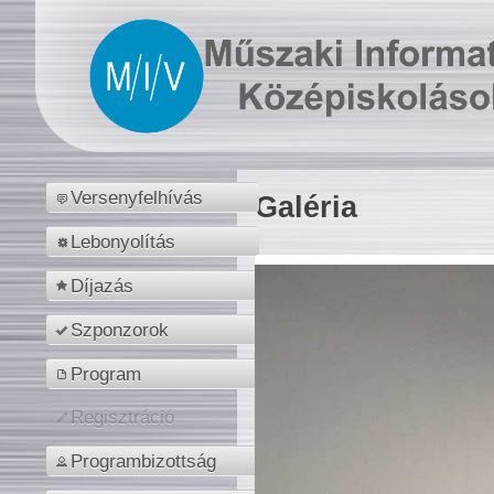
Versenyfelhívás
Galéria
Lebonyolítás
Díjazás
Szponzorok
Program
Regisztráció
Programbizottság