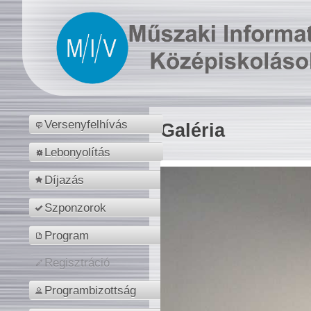
Versenyfelhívás
Galéria
Lebonyolítás
Díjazás
Szponzorok
Program
Regisztráció
Programbizottság