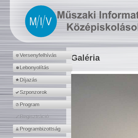
Versenyfelhívás
Galéria
Lebonyolítás
Díjazás
Szponzorok
Program
Regisztráció
Programbizottság