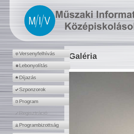
Versenyfelhívás
Galéria
Lebonyolítás
Díjazás
Szponzorok
Program
Regisztráció
Programbizottság