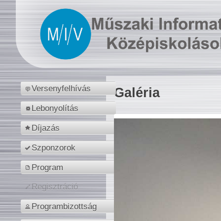
Versenyfelhívás
Galéria
Lebonyolítás
Díjazás
Szponzorok
Program
Regisztráció
Programbizottság