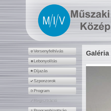
Versenyfelhívás
Galéria
Lebonyolítás
Díjazás
Szponzorok
Program
Regisztráció
Programbizottság