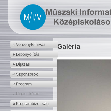
Versenyfelhívás
Galéria
Lebonyolítás
Díjazás
Szponzorok
Program
Regisztráció
Programbizottság