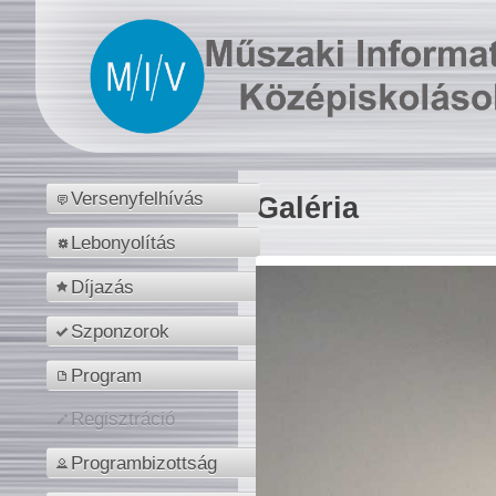
Versenyfelhívás
Galéria
Lebonyolítás
Díjazás
Szponzorok
Program
Regisztráció
Programbizottság