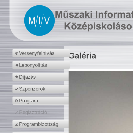
Versenyfelhívás
Galéria
Lebonyolítás
Díjazás
Szponzorok
Program
Regisztráció
Programbizottság