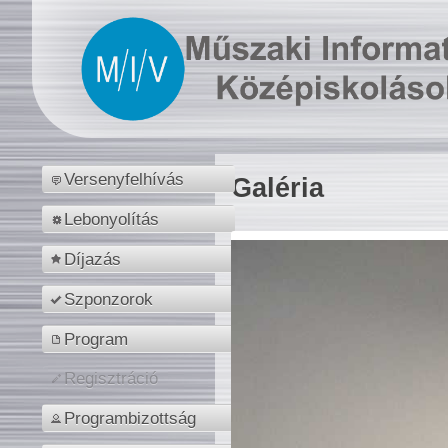
Versenyfelhívás
Galéria
Lebonyolítás
Díjazás
Szponzorok
Program
Regisztráció
Programbizottság