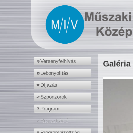
Versenyfelhívás
Galéria
Lebonyolítás
Díjazás
Szponzorok
Program
Regisztráció
Programbizottság