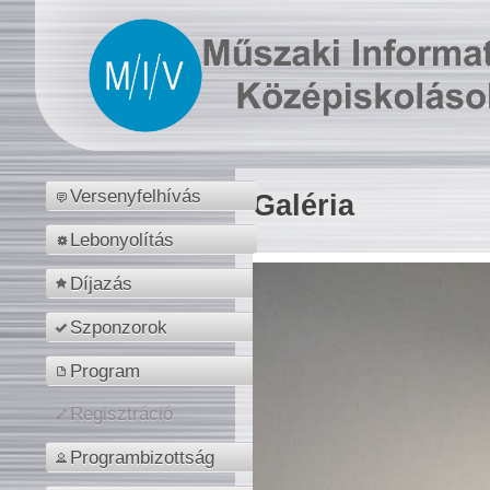
Versenyfelhívás
Galéria
Lebonyolítás
Díjazás
Szponzorok
Program
Regisztráció
Programbizottság