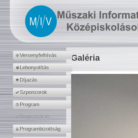
Versenyfelhívás
Galéria
Lebonyolítás
Díjazás
Szponzorok
Program
Regisztráció
Programbizottság