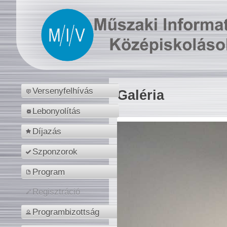
Versenyfelhívás
Galéria
Lebonyolítás
Díjazás
Szponzorok
Program
Regisztráció
Programbizottság