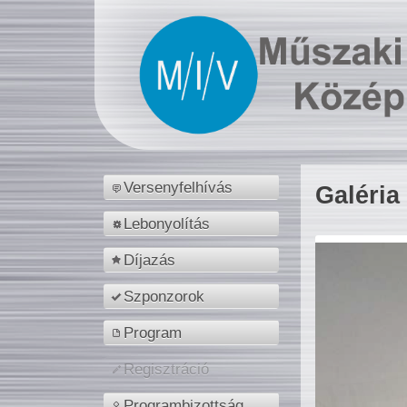
Versenyfelhívás
Galéria
Lebonyolítás
Díjazás
Szponzorok
Program
Regisztráció
Programbizottság