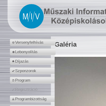
Versenyfelhívás
Galéria
Lebonyolítás
Díjazás
Szponzorok
Program
Regisztráció
Programbizottság