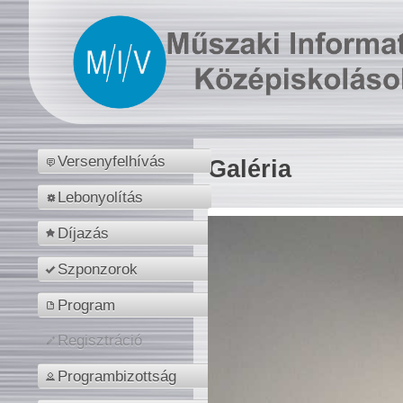
Versenyfelhívás
Galéria
Lebonyolítás
Díjazás
Szponzorok
Program
Regisztráció
Programbizottság