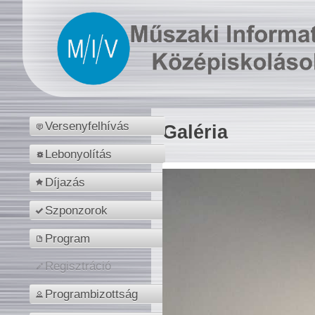
Versenyfelhívás
Galéria
Lebonyolítás
Díjazás
Szponzorok
Program
Regisztráció
Programbizottság