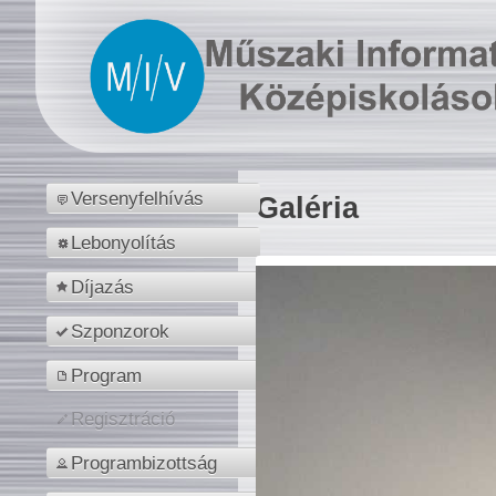
Versenyfelhívás
Galéria
Lebonyolítás
Díjazás
Szponzorok
Program
Regisztráció
Programbizottság