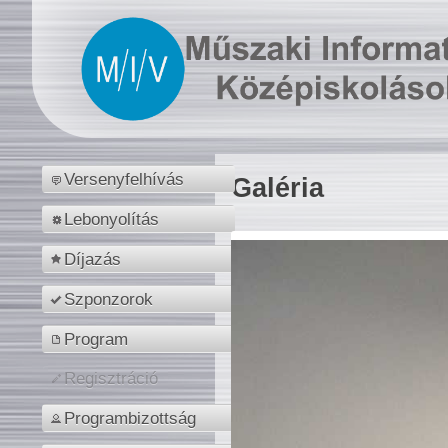
Versenyfelhívás
Galéria
Lebonyolítás
Díjazás
Szponzorok
Program
Regisztráció
Programbizottság