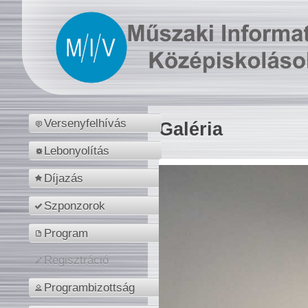
Versenyfelhívás
Galéria
Lebonyolítás
Díjazás
Szponzorok
Program
Regisztráció
Programbizottság