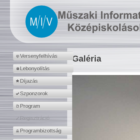
Versenyfelhívás
Galéria
Lebonyolítás
Díjazás
Szponzorok
Program
Regisztráció
Programbizottság