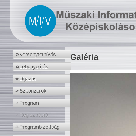
Versenyfelhívás
Galéria
Lebonyolítás
Díjazás
Szponzorok
Program
Regisztráció
Programbizottság