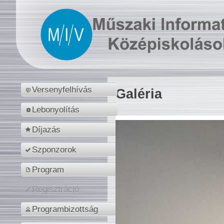
Versenyfelhívás
Galéria
Lebonyolítás
Díjazás
Szponzorok
Program
Regisztráció
Programbizottság