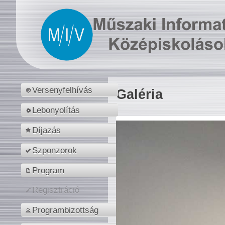
Versenyfelhívás
Galéria
Lebonyolítás
Díjazás
Szponzorok
Program
Regisztráció
Programbizottság