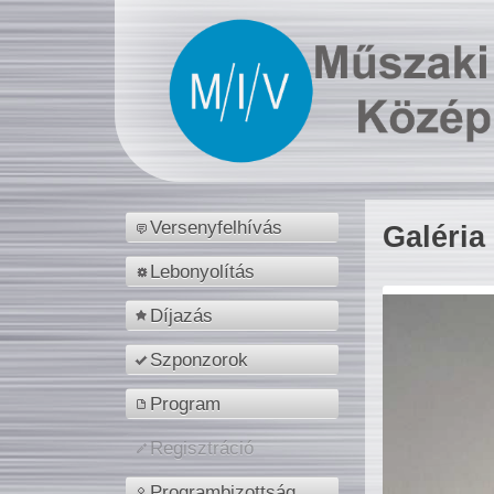
Versenyfelhívás
Galéria
Lebonyolítás
Díjazás
Szponzorok
Program
Regisztráció
Programbizottság