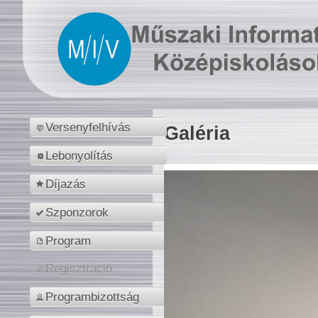
Versenyfelhívás
Galéria
Lebonyolítás
Díjazás
Szponzorok
Program
Regisztráció
Programbizottság