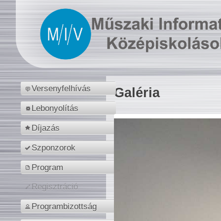
Versenyfelhívás
Galéria
Lebonyolítás
Díjazás
Szponzorok
Program
Regisztráció
Programbizottság