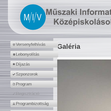
Versenyfelhívás
Galéria
Lebonyolítás
Díjazás
Szponzorok
Program
Regisztráció
Programbizottság