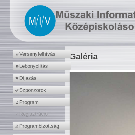
Versenyfelhívás
Galéria
Lebonyolítás
Díjazás
Szponzorok
Program
Regisztráció
Programbizottság