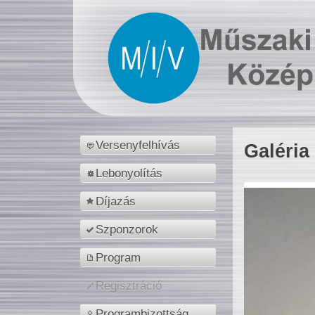
Versenyfelhívás
Galéria
Lebonyolítás
Díjazás
Szponzorok
Program
Regisztráció
Programbizottság