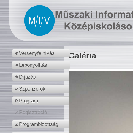
Versenyfelhívás
Galéria
Lebonyolítás
Díjazás
Szponzorok
Program
Regisztráció
Programbizottság