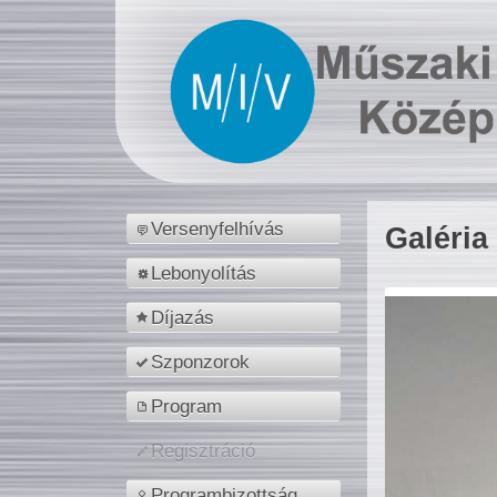
Versenyfelhívás
Galéria
Lebonyolítás
Díjazás
Szponzorok
Program
Regisztráció
Programbizottság