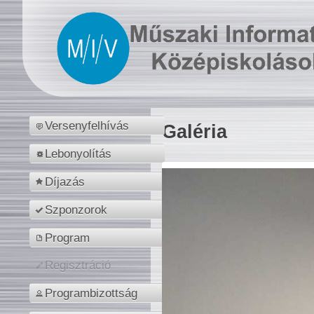
Versenyfelhívás
Galéria
Lebonyolítás
Díjazás
Szponzorok
Program
Regisztráció
Programbizottság