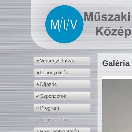
Versenyfelhívás
Galéria
Lebonyolítás
Díjazás
Szponzorok
Program
Regisztráció
Programbizottság