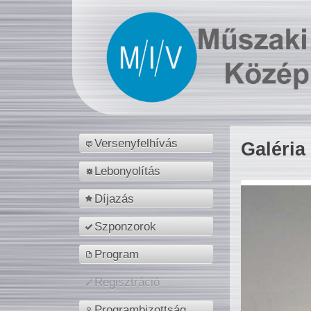
Versenyfelhívás
Galéria
Lebonyolítás
Díjazás
Szponzorok
Program
Regisztráció
Programbizottság