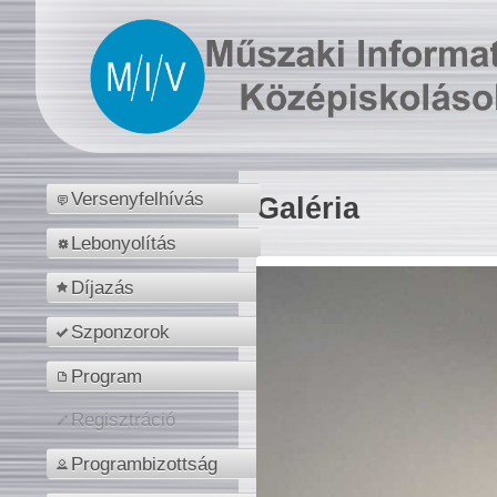
Versenyfelhívás
Galéria
Lebonyolítás
Díjazás
Szponzorok
Program
Regisztráció
Programbizottság