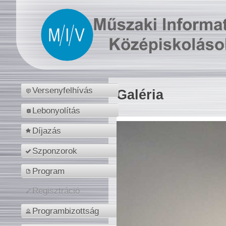
Versenyfelhívás
Galéria
Lebonyolítás
Díjazás
Szponzorok
Program
Regisztráció
Programbizottság