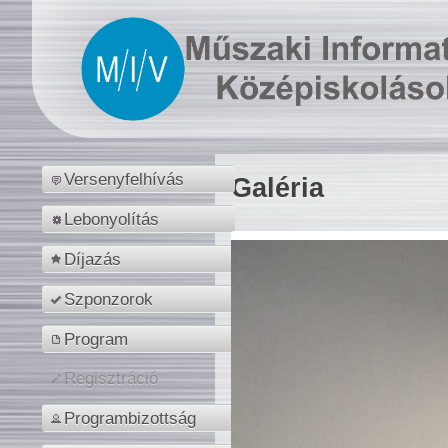
Versenyfelhívás
Galéria
Lebonyolítás
Díjazás
Szponzorok
Program
Regisztráció
Programbizottság